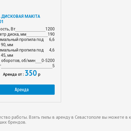
 ДИСКОВАЯ MAKITA
01
сть, Вт
1200
тр диска, мм
190
имальный пропила под
6,6
 90, мм
имальный пропила под
4,6
 45, мм
 оборотов, об/мин
0-5200
г
5
350
Аренда от :
р
Аренда
ество работы. Взять
пилы
в аренду в Севастополе вы можете в 
ших брендов.