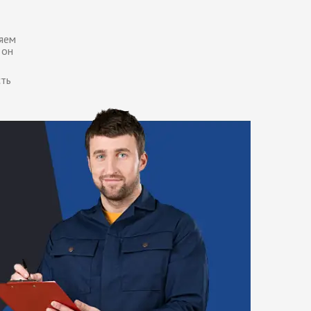
яем
 он
сть