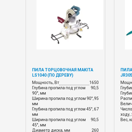
ПИЛА ТОРЦОВОЧНАЯ MAKITA
ПИЛА
LS1040 (ПО ДЕРЕВУ)
JR30
Мощность, Вт
1650
Мощно
Глубина пропила под углом
90,5
Глуби
90°, мм
Глуби
Ширина пропила под углом 90°,
95
Распи
мм
Велич
Глубина пропила под углом 45°,
67
Число
мм
ходу,
Ширина пропила под углом
90,5
Вес, к
45°, мм
Диаметр диска, мм
260