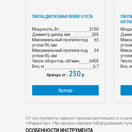
ПИЛА ДИСКОВАЯ REBIR 5107A
ПИЛА
HS76
Мощность, Вт
2150
Мощно
Диаметр диска, мм
205
Диаме
Максимальный пропила под
65
Макс
углом 90, мм
углом
Максимальный пропила под
54
Макс
углом 45, мм
углом
Число оборотов, об/мин
6400
Число
Вес, кг
6,7
Вес, к
250
Аренда от :
р
Аренда
От инструмента зависит производительность и кач
«Фарватер». Мы предоставляем оборудование луч
ОСОБЕННОСТИ ИНСТРУМЕНТА