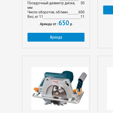
Посадочный диаметр диска,
30
мм
Число оборотов, об/мин
600
Вес, кг 11
11
650
Аренда от :
р
Аренда