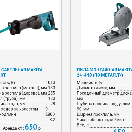
 САБЕЛЬНАЯ MAKITA
ПИЛА МОНТАЖНАЯ MAKIT
50T
2414NB (ПО МЕТАЛЛУ)
сть, Вт
1010
Мощность, Вт
на распила (металл), мм
130
Диаметр диска, мм
на распила (дерево), мм
255
Посадочный диаметр диска
л (труба), мм
130
мм
ина хода, мм
28
Глубина пропила под углом
 ходов на холостом
0-
90, мм
 ход/мин
2800
Ширина прокпила, мм
г
3,2
Число оборотов, об/мин
650
Вес, кг
Аренда от :
р