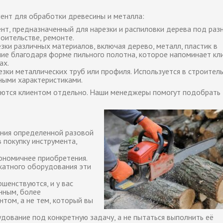
ент для обработки древесины и металла:
нт, предназначенный для нарезки и распиловки дерева под раз
оительстве, ремонте.
зки различных материалов, включая дерево, металл, пластик в
ие благодаря форме пильного полотна, которое напоминает кл
ах.
зки металлических труб или профиля. Используется в строитель
ными характеристиками.
аются клиентом отдельно. Наши менеджеры помогут подобрать
ения определенной разовой
 покупку инструмента,
ономичнее приобретения.
окатного оборудования эти
шенствуются, и у вас
нным, более
том, а не тем, который вы
дование под конкретную задачу, а не пытаться выполнить её