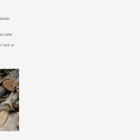
ными
ин или
стве и