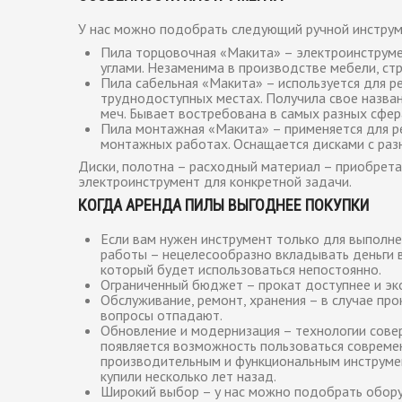
У нас можно подобрать следующий ручной инструм
Пила торцовочная «Макита» – электроинструме
углами. Незаменима в производстве мебели, стр
Пила сабельная «Макита» – используется для ре
труднодоступных местах. Получила свое назван
меч. Бывает востребована в самых разных сфер
Пила монтажная «Макита» – применяется для ре
монтажных работах. Оснащается дисками с раз
Диски, полотна – расходный материал – приобрет
электроинструмент для конкретной задачи.
КОГДА АРЕНДА ПИЛЫ ВЫГОДНЕЕ ПОКУПКИ
Если вам нужен инструмент только для выполн
работы – нецелесообразно вкладывать деньги в
который будет использоваться непостоянно.
Ограниченный бюджет – прокат доступнее и эк
Обслуживание, ремонт, хранения – в случае пр
вопросы отпадают.
Обновление и модернизация – технологии совер
появляется возможность пользоваться совреме
производительным и функциональным инструмен
купили несколько лет назад.
Широкий выбор – у нас можно подобрать обору