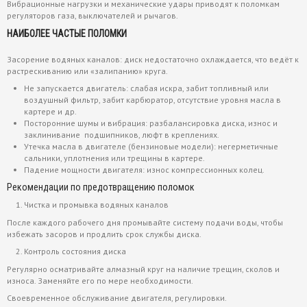
Вибрационные нагрузки и механические удары приводят к поломкам
регуляторов газа, выключателей и рычагов.
НАИБОЛЕЕ ЧАСТЫЕ ПОЛОМКИ
Засорение водяных каналов: диск недостаточно охлаждается, что ведёт к
растрескиванию или «залипанию» круга.
Не запускается двигатель: слабая искра, забит топливный или
воздушный фильтр, забит карбюратор, отсутствие уровня масла в
картере и др.
Посторонние шумы и вибрация: разбалансировка диска, износ и
заклинивание подшипников, люфт в креплениях.
Утечка масла в двигателе (бензиновые модели): негерметичные
сальники, уплотнения или трещины в картере.
Падение мощности двигателя: износ компрессионных колец.
Рекомендации по предотвращению поломок
Чистка и промывка водяных каналов
После каждого рабочего дня промывайте систему подачи воды, чтобы
избежать засоров и продлить срок службы диска.
Контроль состояния диска
Регулярно осматривайте алмазный круг на наличие трещин, сколов и
износа. Заменяйте его по мере необходимости.
Своевременное обслуживание двигателя, регулировки.