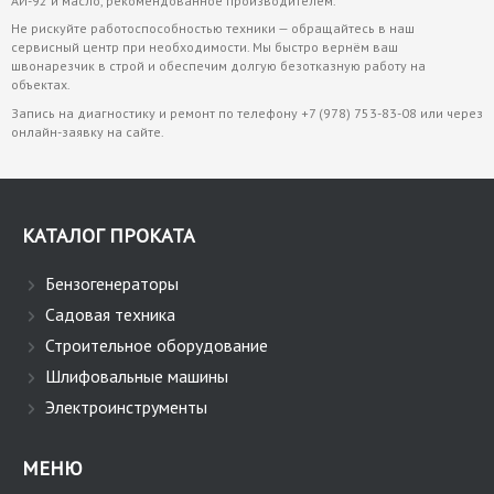
АИ-92 и масло, рекомендованное производителем.
Не рискуйте работоспособностью техники — обращайтесь в наш
сервисный центр при необходимости. Мы быстро вернём ваш
швонарезчик в строй и обеспечим долгую безотказную работу на
объектах.
Запись на диагностику и ремонт по телефону
+7 (978) 753-83-08
или через
онлайн-заявку на сайте.
КАТАЛОГ ПРОКАТА
Бензогенераторы
Садовая техника
Строительное оборудование
Шлифовальные машины
Электроинструменты
МЕНЮ