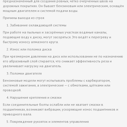
предназначенный для создания ровных, четко очерченных швов на
дорожных покрытиях. Он бывает бензиновым или электрическим, оснащён
мощным двигателем и системой подачи воды.
Причины выхода из строя
Забивание охлаждающей системы
При работе на пыльных и засорённых участках водяные каналы,
подающие воду к диску, могут засоряться. Это ведёт к перегреву и
быстрому износу алмазного круга.
Износ или поломка диска
При чрезмерном давлении на диск или использовании не по назначению
его абразивный слой стирается, что снижает эффективность реза и
увеличивает нагрузку на двигатель.
Поломки двигателя
Бензиновые модели могут испытывать проблемы с карбюратором,
системой зажигания, а электрические — с обмотками, щётками или
проводкой.
Нарушение крепления и смазки
Если соединительные болты ослабли или не хватает смазки в
подшипниках, возникают вибрации, ускоряющие износ подшипников и
приводного вала.
Повреждение рукояток и элементов управления