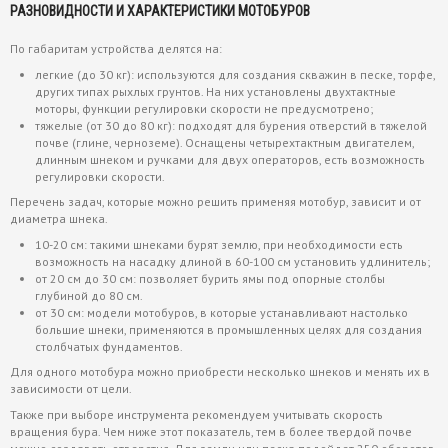
РАЗНОВИДНОСТИ И ХАРАКТЕРИСТИКИ МОТОБУРОВ
По габаритам устройства делятся на:
легкие (до 30 кг): используются для создания скважин в песке, торфе,
других типах рыхлых грунтов. На них установлены двухтактные
моторы, функции регулировки скорости не предусмотрено;
тяжелые (от 30 до 80 кг): подходят для бурения отверстий в тяжелой
почве (глине, черноземе). Оснащены четырехтактным двигателем,
длинным шнеком и ручками для двух операторов, есть возможность
регулировки скорости.
Перечень задач, которые можно решить применяя мотобур, зависит и от
диаметра шнека.
10-20 см: такими шнеками бурят землю, при необходимости есть
возможность на насадку длиной в 60-100 см установить удлинитель;
от 20 см до 30 см: позволяет бурить ямы под опорные столбы
глубиной до 80 см.
от 30 см: модели мотобуров, в которые устанавливают настолько
большие шнеки, применяются в промышленных целях для создания
столбчатых фундаментов.
Для одного мотобура можно приобрести несколько шнеков и менять их в
зависимости от цели.
Также при выборе инструмента рекомендуем учитывать скорость
вращения бура. Чем ниже этот показатель, тем в более твердой почве