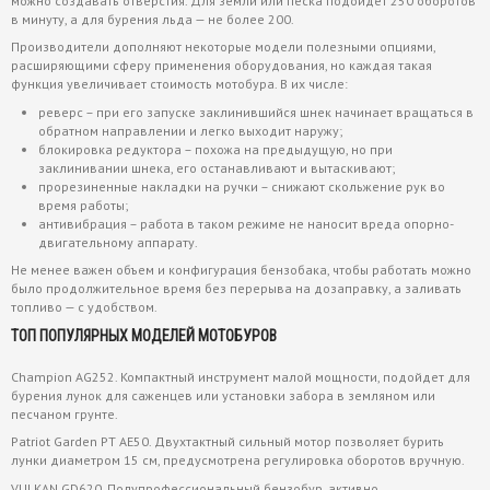
можно создавать отверстия. Для земли или песка подойдет 250 оборотов
в минуту, а для бурения льда — не более 200.
Производители дополняют некоторые модели полезными опциями,
расширяющими сферу применения оборудования, но каждая такая
функция увеличивает стоимость мотобура. В их числе:
реверс – при его запуске заклинившийся шнек начинает вращаться в
обратном направлении и легко выходит наружу;
блокировка редуктора – похожа на предыдущую, но при
заклинивании шнека, его останавливают и вытаскивают;
прорезиненные накладки на ручки – снижают скольжение рук во
время работы;
антивибрация – работа в таком режиме не наносит вреда опорно-
двигательному аппарату.
Не менее важен объем и конфигурация бензобака, чтобы работать можно
было продолжительное время без перерыва на дозаправку, а заливать
топливо — с удобством.
ТОП ПОПУЛЯРНЫХ МОДЕЛЕЙ МОТОБУРОВ
Champion AG252. Компактный инструмент малой мощности, подойдет для
бурения лунок для саженцев или установки забора в земляном или
песчаном грунте.
Patriot Garden PT AE50. Двухтактный сильный мотор позволяет бурить
лунки диаметром 15 см, предусмотрена регулировка оборотов вручную.
VULKAN GD620. Полупрофессиональный бензобур, активно